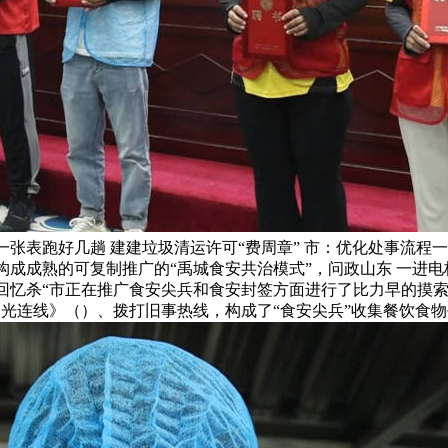
东 一张表跑好几趟 建建垃圾清运许可“费周章” 市：优化处事流
成成熟的可复制推广的“禹城食安共治模式”，问政山东 一进电
日一波回忆杀“市正在推广食安尖兵和食安封签方面进行了比力早的
光连线》（）、拨打旧事热线，构成了“食安尖兵”收集餐饮食