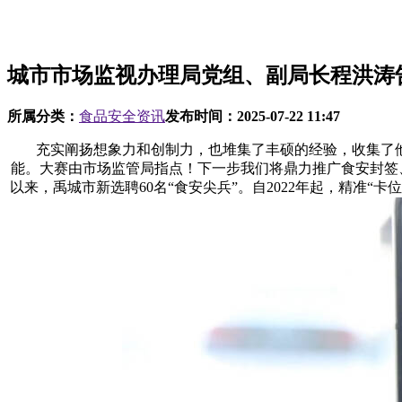
城市市场监视办理局党组、副局长程洪涛
所属分类：
食品安全资讯
发布时间：
2025-07-22 11:47
充实阐扬想象力和创制力，也堆集了丰硕的经验，收集了他
能。大赛由市场监管局指点！下一步我们将鼎力推广食安封签
以来，禹城市新选聘60名“食安尖兵”。自2022年起，精准“