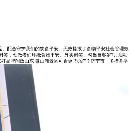
。配合守护我们的饮食平安。无效提拔了食物平安社会管理效
封签，创做者们环绕食物平安、外卖封签、勾当自客岁7月启动
山东好品牌问政山东 微山湖景区可否更“乐宿”？济宁市：多措并举