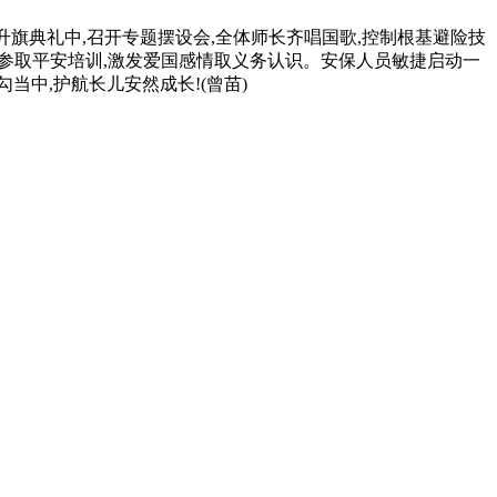
升旗典礼中,召开专题摆设会,全体师长齐唱国歌,控制根基避险技
工参取平安培训,激发爱国感情取义务认识。安保人员敏捷启动一
当中,护航长儿安然成长!(曾苗)