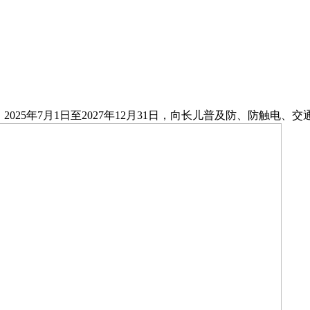
25年7月1日至2027年12月31日，向长儿普及防、防触电、交