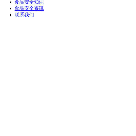
食品安全知识
食品安全资讯
联系我们