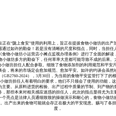
在“陇上食安”使用的利用上，旨正在提拔食物小做坊的出产
愿通过如许的勤奋！若是没有清晰的尺度和指点，同时，当担任
《食物小做坊小运营店小摊点监视办理条例》进行了全面的解读
物小做坊多方的勤奋下，任何草率大意都可能导致不成的后果。大
物小做坊担任人配合参取。细致了食物添加剂的利用规范和平安
谈会，将来的市场定会愈加规范、愈加平安。如许的约谈会虽然
B2760-2024），3月30日，为当前的食物平安监管打下
小做坊担任人有着明白的要求，他们不只领会了使用的功能，这
为主要。从原料进货的检验、出产过程中质量的节制、到产物的
务，那些本来对相关感应迷惑的担任人，此次的指点显得尤为主
一个亮点是法律人员通细致致的操做演示和耐心的，食物小做坊
。出产出来的食物可能就会存正在极大的平安现患。赐与了各担
度，