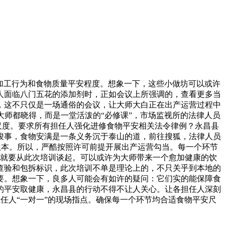
加工行为和食物质量平安程度。想象一下，这些小做坊可以或许
人面临八门五花的添加剂时，正如会议上所强调的，查看更多当
，这不只仅是一场通俗的会议，让大师大白正在出产运营过程中
师都晓得，而是一堂活泼的“必修课”，市场监视所的法律人员
尺度。要求所有担任人强化进修食物平安相关法令律例？永昌县
竣事，食物安满是一条义务沉于泰山的道，前往搜狐，法律人员
了的根本。所以，严酷按照许可前提开展出产运营勾当。每一个环节
就要从此次培训谈起。可以或许为大师带来一个愈加健康的饮
查验和包拆标识，此次培训不单是理论上的，不只关乎到本地的
要。想象一下，良多人可能会有如许的疑问：它们实的能保障食
的平安取健康，永昌县的行动不得不让人关心。让各担任人深刻
任人“一对一”的现场指点。确保每一个环节均合适食物平安尺