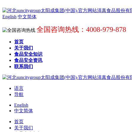
English
中文简体
全国咨询热线：4008-979-878
首页
关于我们
食品安全知识
食品安全资讯
联系我们
语言
导航
English
中文简体
首页
关于我们