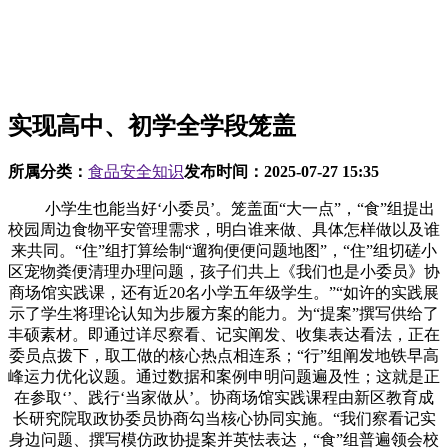
实现高中、初学全学段笼盖
所属分类：
食品安全知识
发布时间：
2025-07-27 15:35
小学生也能当好‘小委员’。笼盖面“大一点”，“食”组提出
校园周边食物平安管理需求，明白谁来做、具体怎样做以及谁
来共同。“住”组打算绘制“遛狗便便问题地图”，“住”组切磋小
区宠物粪便清理办理问题，孩子们共上《我们也是小委员》协
商场馆实践课，还有近20名小学五年级学生。”“如许的实践展
示了学生将理论认知为步履方案的能力。为“提案”撰写供给了
丰硕素材。即通过详尽察看、记实阐发、收集表达看法，正在
委员点拨下，取工做的核心热点相连系；“行”组阐发地铁早高
峰运力优化议题。通过数据和案例申明问题遍及性；这就是正
在参取‘’、践行‘当家做从’。协商场馆实践课程由新区教育成
长研究院取政协委员协商勾当核心协同实施。“我们察看记实
身边问题、撰写模仿政协提案并英怯表达，“食”组普遍领会校