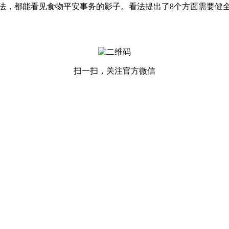
法，都能看见食物平安事务的影子。看法提出了8个方面需要健
扫一扫，关注官方微信