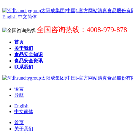
English
中文简体
全国咨询热线：4008-979-878
首页
关于我们
食品安全知识
食品安全资讯
联系我们
语言
导航
English
中文简体
首页
关于我们