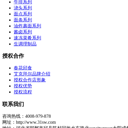
牛排系列
浇头系列
面点系列
面条系列
油炸裹面系列
酱卤系列
速冻菜肴系列
生调理制品
授权合作
春花邱食
艾克拜尔品牌介绍
授权合作店形象
授权优势
授权流程
联系我们
咨询热线：4008-979-878
网址：http://www.31sw.com